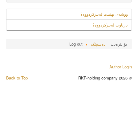
ووشەى نهێنیت لەبیرکردووە؟
نازناوت لەبیرکردووە؟
تۆ لێرەیت:
دەستپێک
Log out
Author Login
Back to Top
© 2026 RKP-holding company