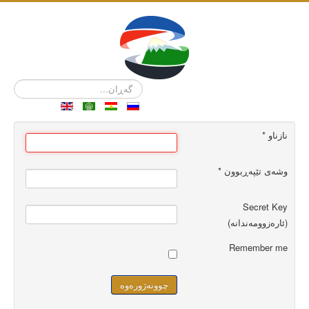
گەڕان...
نازناو
*
وشەی تێپەڕبوون
*
Secret Key
(ئارەزوومەندانە)
Remember me
چوونەژورەوە